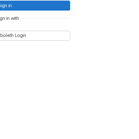
Sign in
ign in with
boleth Login