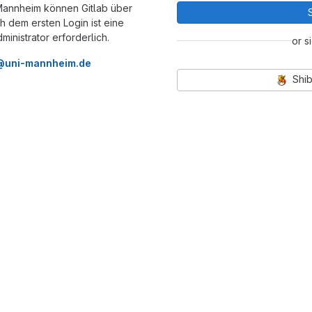
 Mannheim können Gitlab über
 dem ersten Login ist eine
inistrator erforderlich.
or s
t@uni-mannheim.de
Shib